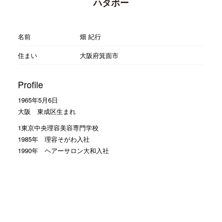
ハタボー
名前
畑 紀行
住まい
大阪府箕面市
Profile
1965年5月6日
大阪 東成区生まれ
1東京中央理容美容専門学校
1985年 理容そがわ入社
1990年 ヘアーサロン大和入社
大の野球好き
読売ジャイアンツの大ファン
Facebookのお友達申請 大歓迎
モットーは