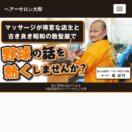
ヘアーサロン大和
Toggl
navig
熱く野球の話ができる
大阪箕面市のヘアーサロン大和