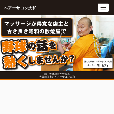
ヘアーサロン大和
Toggl
navig
熱く野球の話ができる
大阪箕面市のヘアーサロン大和